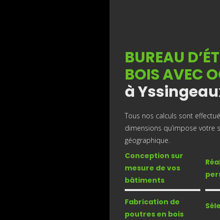
BUREAU D’ÉT
BOIS AVEC 
à Yssingeau
Tous nos calculs sont effectu
dimensions qu’impose votre s
géographique.
Conception sur
Réa
mesure de vos
per
bâtiments
Fabrication de
Sél
poutres en bois