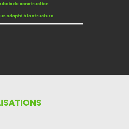
du
bois de construction
lus adapté à la structure
LISATIONS