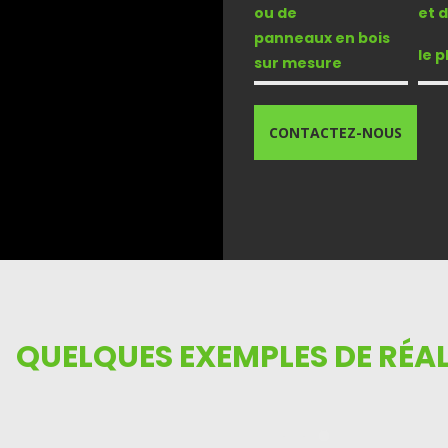
et 
ou de
panneaux en bois
le p
sur mesure
CONTACTEZ-NOUS
QUELQUES EXEMPLES DE RÉA