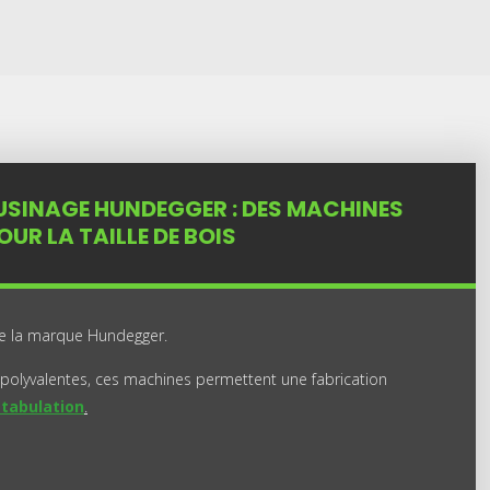
USINAGE HUNDEGGER : DES MACHINES
UR LA TAILLE DE BOIS
de la marque Hundegger.
polyvalentes, ces machines permettent une fabrication
stabulation
.