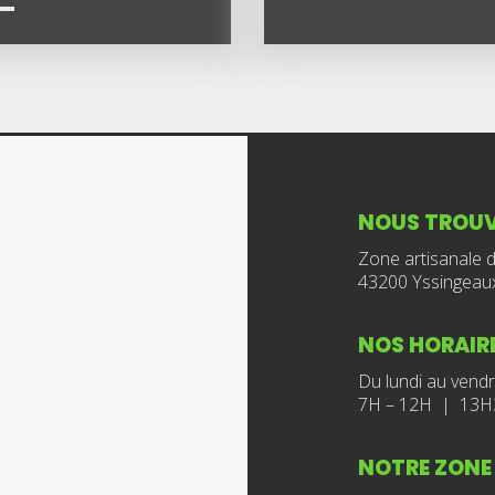
NOUS TROU
Zone artisanale 
43200 Yssingeau
NOS HORAIR
Du lundi au vendr
7H – 12H | 13H
NOTRE ZONE