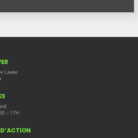
VER
de Lavée
x
ES
edi
30 – 17H
 D’ACTION