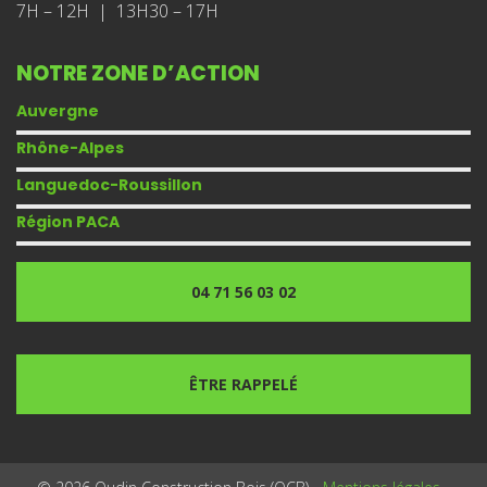
7H – 12H | 13H30 – 17H
NOTRE ZONE D’ACTION
Auvergne
Rhône-Alpes
Languedoc-Roussillon
Région PACA
04 71 56 03 02
ÊTRE RAPPELÉ