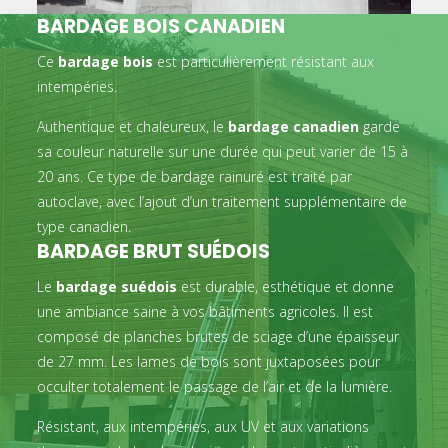
BARDAGE BOIS CANADIEN
Ce
bardage bois
est particulièrement résistant aux
intempéries.
Authentique et chaleureux, le
bardage canadien
garde
sa couleur naturelle sur une durée qui peut varier de 15 à
20 ans. Ce type de bardage rainuré est traité par
autoclave, avec l’ajout d’un traitement supplémentaire de
type canadien.
BARDAGE BRUT SUÉDOIS
Le
bardage suédois
est durable, esthétique et donne
une ambiance saine à vos bâtiments agricoles. Il est
composé de planches brutes de sciage d’une épaisseur
de 27 mm. Les lames de bois sont juxtaposées pour
occulter totalement le passage de l’air et de la lumière.
Résistant, aux intempéries, aux UV et aux variations