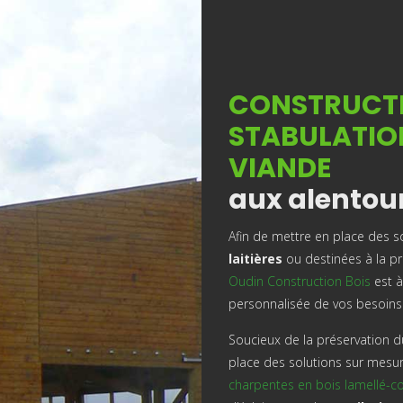
CONSTRUCTI
STABULATION
VIANDE
aux alentou
Afin de mettre en place des 
laitières
ou destinées à la pr
Oudin Construction Bois
est à
personnalisée de vos besoins
Soucieux de la préservation 
place des solutions sur mesu
charpentes en bois lamellé-co