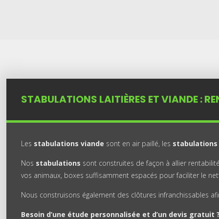
STABULATIONS LAITIÈRES ET VIANDE : RE
Les
stabulations viande
sont en air paillé, les
stabulations 
Nos
stabulations
sont construites de façon à allier rentabili
vos animaux, boxes suffisamment espacés pour faciliter le nett
Nous construisons également des clôtures infranchissables afin
Besoin d’une étude personnalisée et d’un devis gratuit 