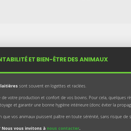
NTABILITÉ ET BIEN-ÊTRE DES ANIMAUX
laitières
sont souvent en logettes et raclées.
té de votre production et confort de vos bovins. Pour cela, quelques 
oyage et garantir une bonne hygiène intérieure (donc éviter la propag
 que vos animaux puissent paître en toute sérénité, sans risque de s
? Nous vous invitons à
nous contacter
.