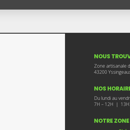
NOUS TROU
Zone artisanale 
43200 Yssingeau
NOS HORAIR
Du lundi au vendr
7H – 12H | 13H
NOTRE ZONE