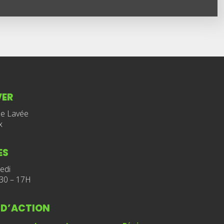
VER
de Lavée
x
ES
edi
30 – 17H
 D’ACTION