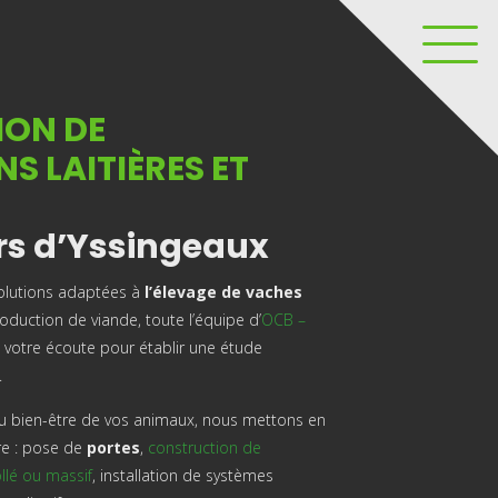
ON DE
S LAITIÈRES ET
rs d’Yssingeaux
solutions adaptées à
l’élevage de vaches
oduction de viande, toute l’équipe d’
OCB –
 votre écoute pour établir une étude
.
du bien-être de vos animaux, nous mettons en
re : pose de
portes
,
construction de
llé ou massif
, installation de systèmes